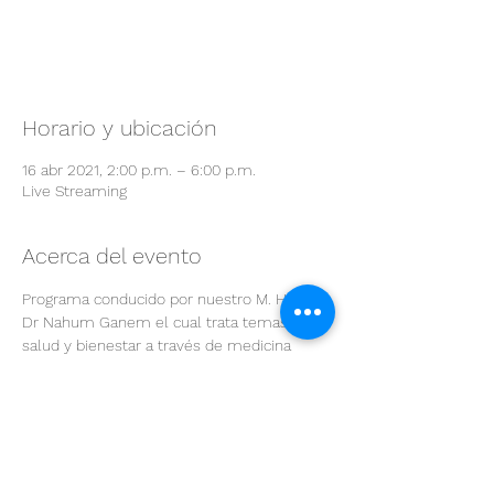
registrarse
Ver otros eventos
Horario y ubicación
16 abr 2021, 2:00 p.m. – 6:00 p.m.
Live Streaming
Acerca del evento
Programa conducido por nuestro M. H. M. 
Dr Nahum Ganem el cual trata temas de 
salud y bienestar a través de medicina 
alternativa y cuálico integrativa.
Entradas