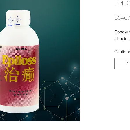
EPIL
$340.
Coadyuva
alzheime
Cantida