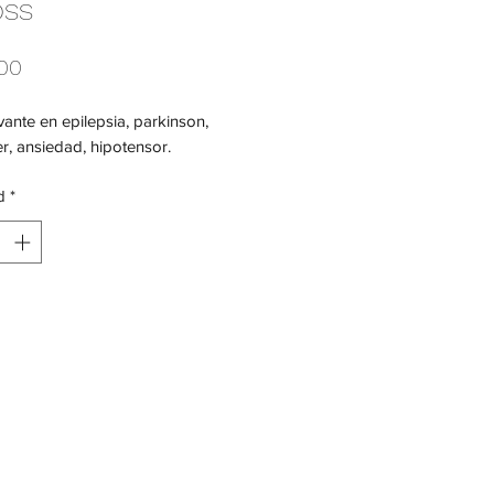
OSS
Precio
00
nte en epilepsia, parkinson,
r, ansiedad, hipotensor.
d
*
Agregar al carrito