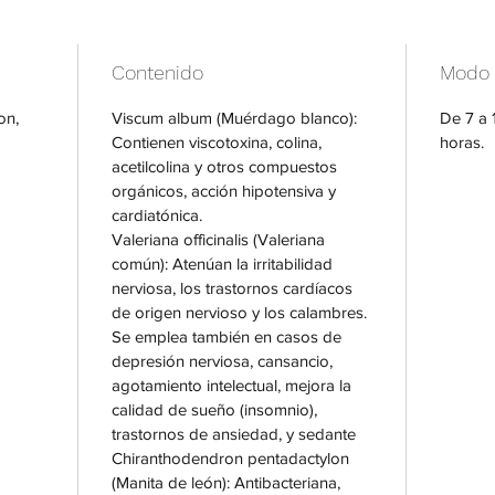
Contenido
Modo 
on,
Viscum album (Muérdago blanco):
De 7 a 
Contienen viscotoxina, colina,
horas.
acetilcolina y otros compuestos
orgánicos, acción hipotensiva y
cardiatónica.
Valeriana officinalis (Valeriana
común): Atenúan la irritabilidad
nerviosa, los trastornos cardíacos
de origen nervioso y los calambres.
Se emplea también en casos de
depresión nerviosa, cansancio,
agotamiento intelectual, mejora la
calidad de sueño (insomnio),
trastornos de ansiedad, y sedante
Chiranthodendron pentadactylon
(Manita de león): Antibacteriana,