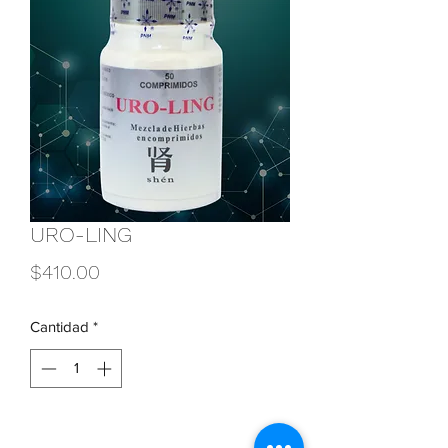
URO-LING
Precio
$410.00
Cantidad
*
Agregar al carrito